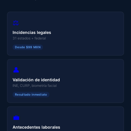
⚖️
Incidencias legales
31 estados + federal
Desde $99 MXN
👤
Validación de identidad
INE, CURP, biometría facial
Resultado inmediato
💼
Antecedentes laborales