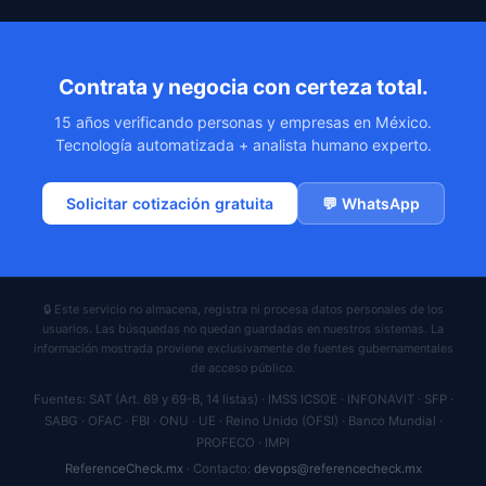
Contrata y negocia con certeza total.
15 años verificando personas y empresas en México.
Tecnología automatizada + analista humano experto.
Solicitar cotización gratuita
💬 WhatsApp
🔒 Este servicio no almacena, registra ni procesa datos personales de los
usuarios. Las búsquedas no quedan guardadas en nuestros sistemas. La
información mostrada proviene exclusivamente de fuentes gubernamentales
de acceso público.
Fuentes: SAT (Art. 69 y 69-B, 14 listas) · IMSS ICSOE · INFONAVIT · SFP ·
SABG · OFAC · FBI · ONU · UE · Reino Unido (OFSI) · Banco Mundial ·
PROFECO · IMPI
ReferenceCheck.mx
· Contacto:
devops@referencecheck.mx