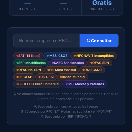
—
—
Gratis
REGISTROS
FUENTES
SIN REGISTRO
Consultar
SAT (14 listas)
IMSS ICSOE
INFONAVIT Incumplidos
SFP Inhabilitados
SABG Sancionados
OFAC SDN
OFAC No-SDN
FBI Most Wanted
ONU CSNU
UE CFSP
UK OFSI
Banco Mundial
PROFECO Buró Comercial
IMPI Marcas y Patentes
🔒 No almacenamos tus búsquedas ni datos personales. Consulta
directa a fuentes oficiales públicas.
🔍 Búsqueda por nombre:
todas las fuentes
🔢 Búsqueda por RFC: SAT (todas las sublistas) e INFONAVIT
🆔 Búsqueda por NRP: INFONAVIT