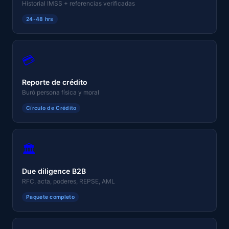
Historial IMSS + referencias verificadas
24-48 hrs
💳
Reporte de crédito
Buró persona física y moral
Círculo de Crédito
🏛️
Due diligence B2B
RFC, acta, poderes, REPSE, AML
Paquete completo